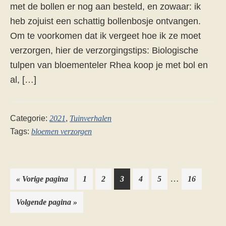
met de bollen er nog aan besteld, en zowaar: ik
heb zojuist een schattig bollenbosje ontvangen.
Om te voorkomen dat ik vergeet hoe ik ze moet
verzorgen, hier de verzorgingstips: Biologische
tulpen van bloementeler Rhea koop je met bol en
al, […]
Categorie:
2021
,
Tuinverhalen
Tags:
bloemen verzorgen
Interim
…
Ga
Pagina
Pagina
Pagina
Pagina
Pagina
Pagina
«
Vorige pagina
1
2
3
4
5
16
pagina's
naar
Ga
Volgende pagina »
zijn
naar
weggelaten