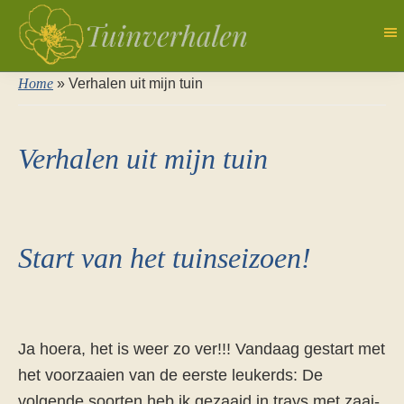
Door
naar
de
Tuinverhalen
Dagboek
Home
»
Verhalen uit mijn tuin
hoofd
van
inhoud
een
Verhalen uit mijn tuin
natuurlijk
tuinierster
Start van het tuinseizoen!
Ja hoera, het is weer zo ver!!! Vandaag gestart met
het voorzaaien van de eerste leukerds: De
volgende soorten heb ik gezaaid in trays met zaai-