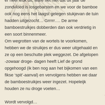
er heel leuk uit, ware het niet dat dit jaar de
zondvloed is losgebarsten en we voor de bamboe
ook nog eens het laagst gelegen stukjevan de tuin
hadden uitgezocht… Grrrrr…. De arme
bamboestruikjes dobberden dan ook verdrietig in
een soort binnenmeer.
Om wegrotten van de wortels te voorkomen,
hebben we de struikjes er dus weer uitgehaald en
ze op een beschutte plek weggezet. De afgelopen
-zowaar droge- dagen heeft Lief de grond
opgehoogd (ik ben nog aan het bijkomen van een
fikse ‘spit’-aanval) en vervolgens hebben we daar
de bamboestruikjes weer ingezet. Hopeleijk
houden ze nu droge voeten…
Wordt vervolgd…