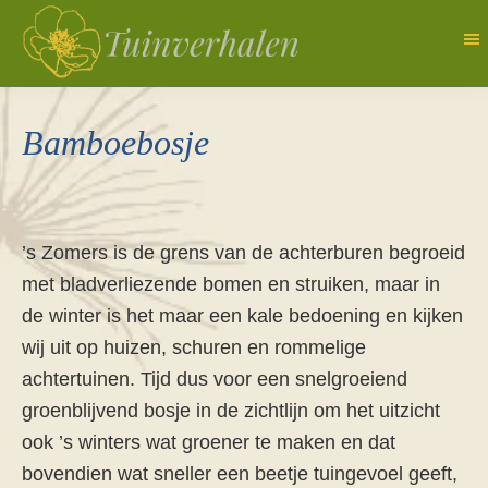
Door
naar
de
Tuinverhalen
Dagboek
hoofd
van
Bamboebosje
inhoud
een
natuurlijk
tuinierster
’s Zomers is de grens van de achterburen begroeid
met bladverliezende bomen en struiken, maar in
de winter is het maar een kale bedoening en kijken
wij uit op huizen, schuren en rommelige
achtertuinen. Tijd dus voor een snelgroeiend
groenblijvend bosje in de zichtlijn om het uitzicht
ook ’s winters wat groener te maken en dat
bovendien wat sneller een beetje tuingevoel geeft,