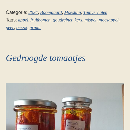
Categorie:
2024
,
Boomgaard
,
Moestuin
,
Tuinverhalen
Tags:
appel
,
fruitbomen
,
goudreinet
,
kers
,
mispel
,
moesappel
,
peer
,
perzik
,
pruim
Gedroogde tomaatjes