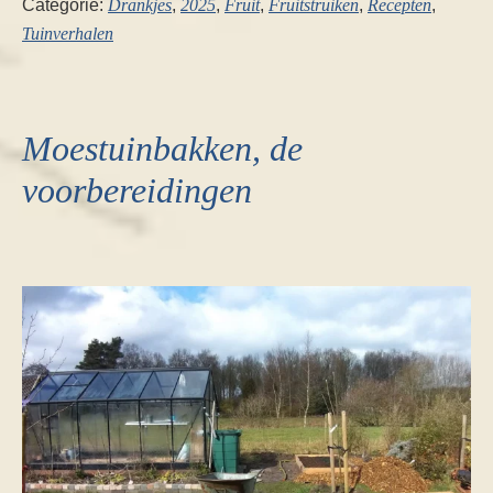
Categorie:
Drankjes
,
2025
,
Fruit
,
Fruitstruiken
,
Recepten
,
Tuinverhalen
Moestuinbakken, de
voorbereidingen