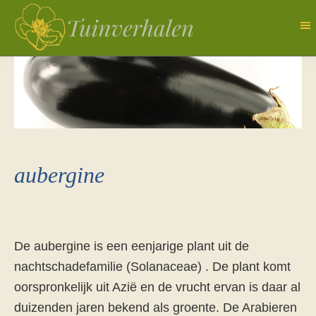
Door
naar
de
Tuinverhalen
Dagboek
hoofd
van
inhoud
een
natuurlijk
tuinierster
aubergine
De aubergine is een eenjarige plant uit de
nachtschadefamilie (Solanaceae) . De plant komt
oorspronkelijk uit Azië en de vrucht ervan is daar al
duizenden jaren bekend als groente. De Arabieren