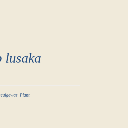
 lusaka
eulgewas
,
Plant