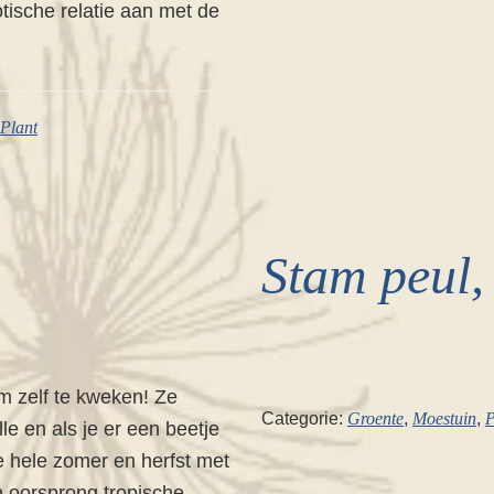
tische relatie aan met de
Plant
Stam peul, 
om zelf te kweken! Ze
Categorie:
Groente
,
Moestuin
,
P
le en als je er een beetje
de hele zomer en herfst met
n oorsprong tropische