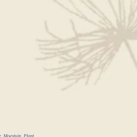
e
,
Moestuin
,
Plant