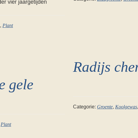
r vier jaargetijden
,
Plant
Radijs cher
e gele
Categorie:
Groente
,
Koolgewas
,
Plant