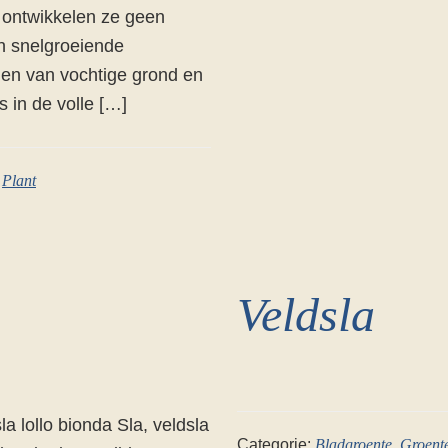
, ontwikkelen ze geen
en snelgroeiende
en van vochtige grond en
 in de volle […]
,
Plant
Veldsla
la lollo bionda Sla, veldsla
Categorie:
Bladgroente
,
Groent