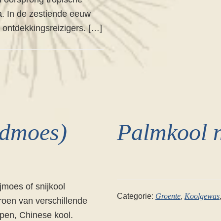
a. In de zestiende eeuw
ntdekkingsreizigers. […]
admoes)
Palmkool n
jmoes of snijkool
Categorie:
Groente
,
Koolgewas
groen van verschillende
pen, Chinese kool.