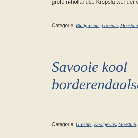
grote n-hollandse Kropsla wonder de
Categorie:
Bladgroente
,
Groente
,
Moestuin
Savooie kool
borderendaals
Categorie:
Groente
,
Koolgewas
,
Moestuin