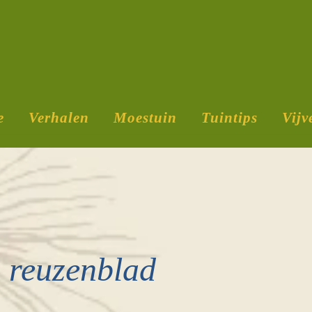
e
Verhalen
Moestuin
Tuintips
Vijv
g reuzenblad