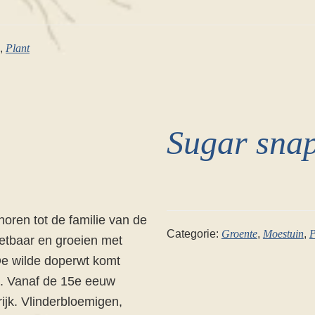
,
Plant
Sugar snap
oren tot de familie van de
Categorie:
Groente
,
Moestuin
,
P
eetbaar en groeien met
 De wilde doperwt komt
ië. Vanaf de 15e eeuw
ijk. Vlinderbloemigen,