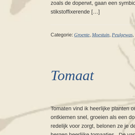
zoals de doperwt, gaan een symbio
stikstoffixerende […]
Categorie:
Groente
,
Moestuin
,
Peulgewas
,
Tomaat
Tomaten vind ik heerlijke planten 
ontkiemen snel, groeien als een dol
redelijk voor zorgt, belonen ze je 
bergen heerlijke tomaatjes. De va