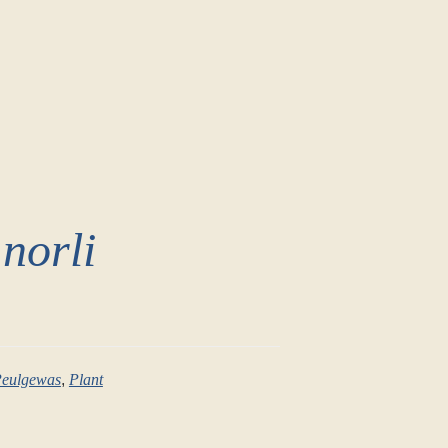
norli
eulgewas
,
Plant