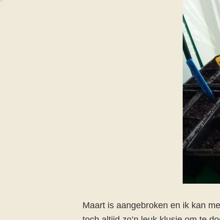
Maart is aangebroken en ik kan me n
toch altijd zo’n leuk klusje om te