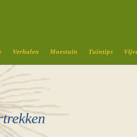
e
Verhalen
Moestuin
Tuintips
Vijv
rtrekken