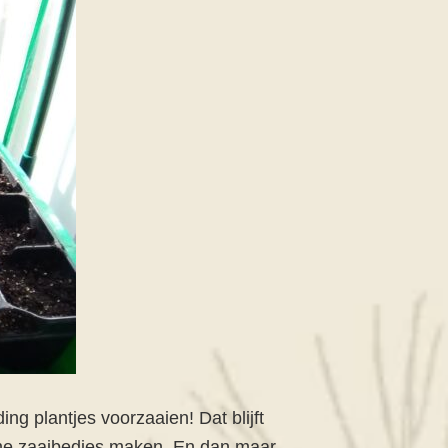
g plantjes voorzaaien! Dat blijft
arme zaaibedjes maken. En dan maar