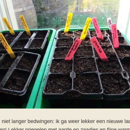
iet langer bedwingen: ik ga weer lekker een nieuwe ladin
 doen! Lekker priegelen met aarde en zaadjes en fijne w