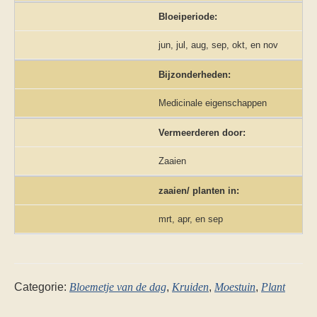
Bloeiperiode:
jun, jul, aug, sep, okt, en nov
Bijzonderheden:
Medicinale eigenschappen
Vermeerderen door:
Zaaien
zaaien/ planten in:
mrt, apr, en sep
Categorie:
Bloemetje van de dag
,
Kruiden
,
Moestuin
,
Plant