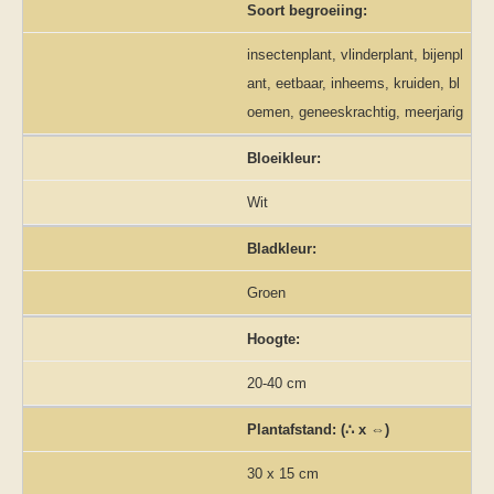
Soort begroeiing:
insectenplant, vlinderplant, bijenpl
ant, eetbaar, inheems, kruiden, bl
oemen, geneeskrachtig, meerjarig
Bloeikleur:
Wit
Bladkleur:
Groen
Hoogte:
20-40 cm
Plantafstand: (∴ x ⇔)
30 x 15 cm