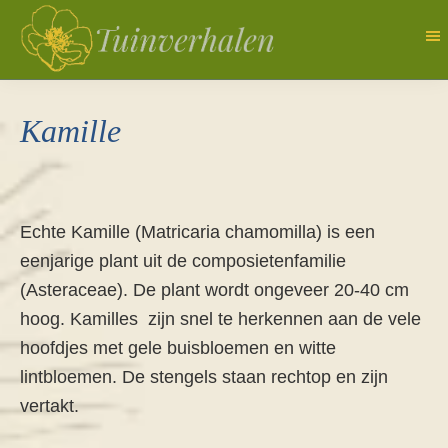
Door
naar
de
Tuinverhalen
Dagboek
hoofd
van
Kamille
inhoud
een
natuurlijk
tuinierster
Echte Kamille (Matricaria chamomilla) is een
eenjarige plant uit de composietenfamilie
(Asteraceae). De plant wordt ongeveer 20-40 cm
hoog. Kamilles zijn snel te herkennen aan de vele
hoofdjes met gele buisbloemen en witte
lintbloemen. De stengels staan rechtop en zijn
vertakt.