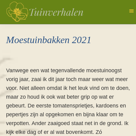
Door
naar
de
Tuinverhalen
Dagboek
hoofd
van
Moestuinbakken 2021
inhoud
een
natuurlijk
tuinierster
Vanwege een wat tegenvallende moestuinoogst
vorig jaar, zaai ik dit jaar toch maar weer wat meer
voor. Niet alleen omdat ik het leuk vind om te doen,
maar zo houd ik ook wat beter grip op wat er
gebeurt. De eerste tomatensprietjes, kardoens en
pepertjes zijn al opgekomen en bijna klaar om te
verpotten. Ander zaaigoed staat net in de grond. Ik
kijk elke dag of er al wat bovenkomt. Zó