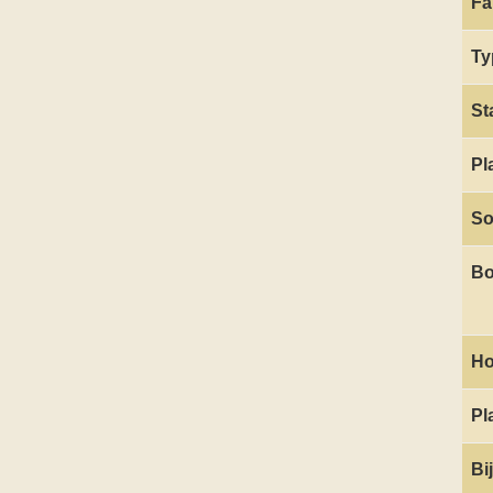
Fa
Ty
St
Pl
So
Bo
Ho
Pl
Bi