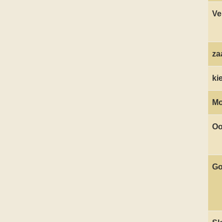
Ve
za
ki
Mo
Oo
Go