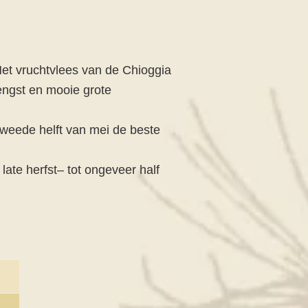
 Het vruchtvlees van de Chioggia
engst en mooie grote
e tweede helft van mei de beste
 late herfst– tot ongeveer half