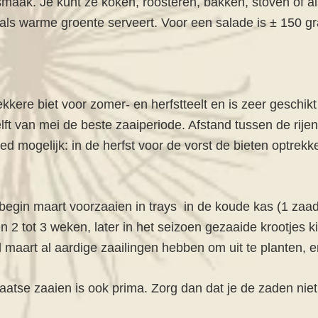
maak. Je kunt ze koken, roosteren, bakken, stoven of a
s als warme groente serveert. Voor een salade is ± 150 
lekkere biet voor zomer- en herfstteelt en is zeer geschikt 
lft van mei de beste zaaiperiode. Afstand tussen de rije
d mogelijk: in de herfst voor de vorst de bieten optrekke
/begin maart voorzaaien in trays in de koude kas (1 zaa
en 2 tot 3 weken, later in het seizoen gezaaide krootjes
d maart al aardige zaailingen hebben om uit te planten, 
laatse zaaien is ook prima. Zorg dan dat je de zaden niet t