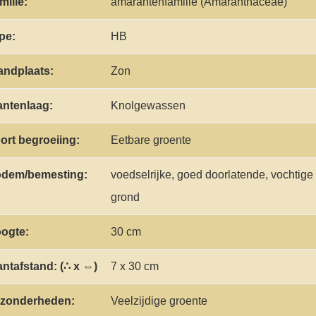
milie:
amarantenfamilie (Amaranthaceae)
pe:
HB
andplaats:
Zon
antenlaag:
Knolgewassen
ort begroeiing:
Eetbare groente
dem/bemesting:
voedselrijke, goed doorlatende, vochtige
grond
ogte:
30 cm
antafstand: (∴ x ⇔)
7 x 30 cm
jzonderheden:
Veelzijdige groente