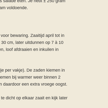
ls salade eten. Je hebt ± 250 gram
gram voldoende.
voor bewaring. Zaaitijd april tot in
n 30 cm, later uitdunnen op 7 à 10
n, loof afdraaien en inkuilen in
dje per vakje). De zaden kiemen in
 kiemen bij warmer weer binnen 2
en daardoor een extra vroege oogst.
e dicht op elkaar zaait en kijk later