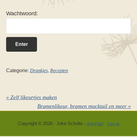
Wachtwoord:
Categorie:
Drankjes
,
Recepten
Vorig
« Zelf likeurtjes maken
bericht:
Volgend
Bramenlikeur, bramen mocktail en meer »
bericht:
Copyright © 2026 · Joke Scholte -
·
ArtoFakt
Log in