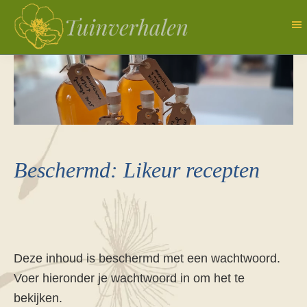
Door
naar
de
Tuinverhalen
Dagboek
hoofd
van
inhoud
een
natuurlijk
tuinierster
Beschermd: Likeur recepten
Deze inhoud is beschermd met een wachtwoord.
Voer hieronder je wachtwoord in om het te
bekijken.