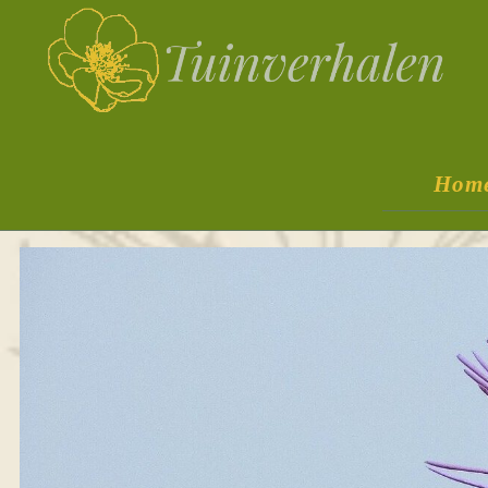
Spring
Door
naar
naar
de
de
hoofdnavigatie
hoofd
Tuinverhalen
Dagboek
inhoud
van
Hom
een
natuurlijk
tuinierster