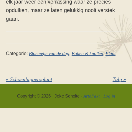
elk jaar weer een verrassing waar ze precies
opduiken, maar ze laten gelukkig nooit verstek
gaan.
Categorie:
Bloemetje van de dag
,
Bollen & knollen
,
Plant
Vorig
Volgend
« Schoenlappersplant
Tulp »
bericht:
bericht:
Copyright © 2026 · Joke Scholte -
·
ArtoFakt
Log in