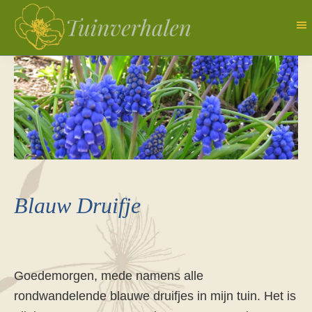
Door
naar
de
Tuinverhalen
Dagboek
hoofd
van
inhoud
een
natuurlijk
tuinierster
Blauw Druifje
Goedemorgen, mede namens alle
rondwandelende blauwe druifjes in mijn tuin. Het is