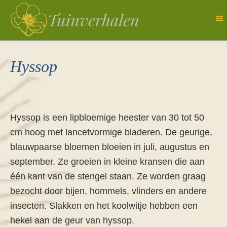
Door
naar
de
Tuinverhalen
Dagboek
hoofd
van
Hyssop
inhoud
een
natuurlijk
tuinierster
Hyssop is een lipbloemige heester van 30 tot 50
cm hoog met lancetvormige bladeren. De geurige,
blauwpaarse bloemen bloeien in juli, augustus en
september. Ze groeien in kleine kransen die aan
één kant van de stengel staan. Ze worden graag
bezocht door bijen, hommels, vlinders en andere
insecten. Slakken en het koolwitje hebben een
hekel aan de geur van hyssop.