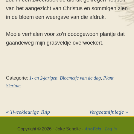
van het aangezicht van Christus en sommigen zien
in de bloem een weergave van die afdruk.
Mooie verhalen voor zo’n doodgewoon plantje dat
gaandeweg mijn grasveldje overwoekert.
Categorie:
1- en 2-jarigen
,
Bloemetje van de dag
,
Plant
,
Siertuin
Vorig
Volgend
« Tweekleurige Tulp
Vergeetmijnietje »
bericht:
bericht:
Copyright © 2026 · Joke Scholte -
·
ArtoFakt
Log in