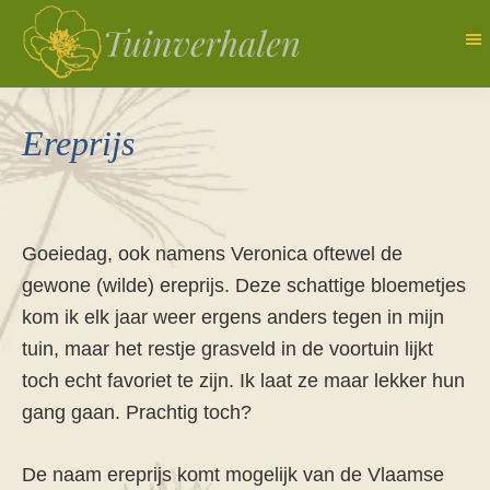
Door
naar
de
Tuinverhalen
Dagboek
hoofd
van
Ereprijs
inhoud
een
natuurlijk
tuinierster
Goeiedag, ook namens Veronica oftewel de
gewone (wilde) ereprijs. Deze schattige bloemetjes
kom ik elk jaar weer ergens anders tegen in mijn
tuin, maar het restje grasveld in de voortuin lijkt
toch echt favoriet te zijn. Ik laat ze maar lekker hun
gang gaan. Prachtig toch?
De naam ereprijs komt mogelijk van de Vlaamse