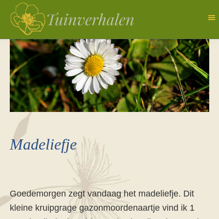
Door
naar
de
Tuinverhalen
Dagboek
hoofd
van
inhoud
een
natuurlijk
tuinierster
Madeliefje
Goedemorgen zegt vandaag het madeliefje. Dit
kleine kruipgrage gazonmoordenaartje vind ik 1