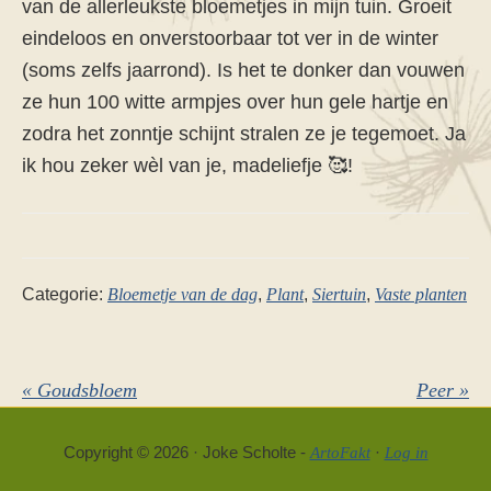
van de allerleukste bloemetjes in mijn tuin. Groeit
eindeloos en onverstoorbaar tot ver in de winter
(soms zelfs jaarrond). Is het te donker dan vouwen
ze hun 100 witte armpjes over hun gele hartje en
zodra het zonntje schijnt stralen ze je tegemoet. Ja
ik hou zeker wèl van je, madeliefje 🥰!
Categorie:
Bloemetje van de dag
,
Plant
,
Siertuin
,
Vaste planten
Vorig
Volgend
« Goudsbloem
Peer »
bericht:
bericht:
Copyright © 2026 · Joke Scholte -
·
ArtoFakt
Log in